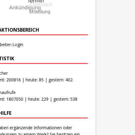
AKTIONSBEREICH
beiter-Login
TISTIK
cher
t: 200816 | heute: 85 | gestern: 402
naufrufe
t: 1807050 | heute: 229 | gestern: 538
HILFE
aben ergänzende Informationen oder
kungen zu einem Werk? Sie besitzen ein