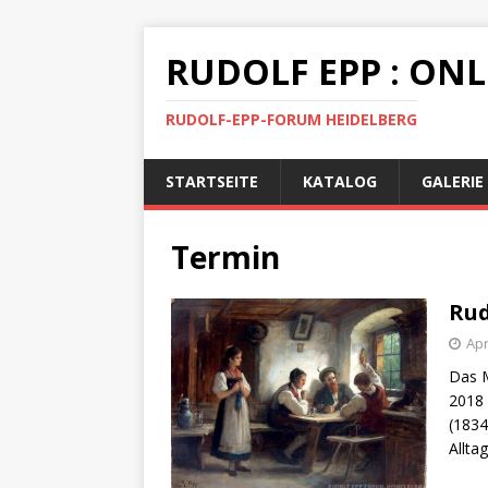
RUDOLF EPP : ON
RUDOLF-EPP-FORUM HEIDELBERG
STARTSEITE
KATALOG
GALERIE
Termin
Rud
Apr
Das M
2018 
(1834
Allta