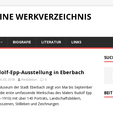
LINE WERKVERZEICHNIS
BIOGRAFIE
LITERATUR
LINKS
SUC
olf-Epp-Ausstellung in Eberbach
il 20, 2018
Redaktion
0
useum der Stadt Eberbach zeigt von Mai bis September
BEI
die erste umfassende Werkschau des Malers Rudolf Epp
–1910) mit über 140 Porträts, Landschaftsbildern,
gsszenen, Stillleben und Zeichnungen.