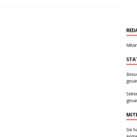
RED
Mitar
STA
Besu
gesam
Seite
gesam
MIT
Sie h
Anmer