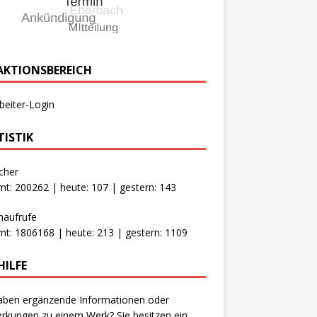
AKTIONSBEREICH
beiter-Login
TISTIK
cher
t: 200262 | heute: 107 | gestern: 143
naufrufe
t: 1806168 | heute: 213 | gestern: 1109
HILFE
aben ergänzende Informationen oder
kungen zu einem Werk? Sie besitzen ein