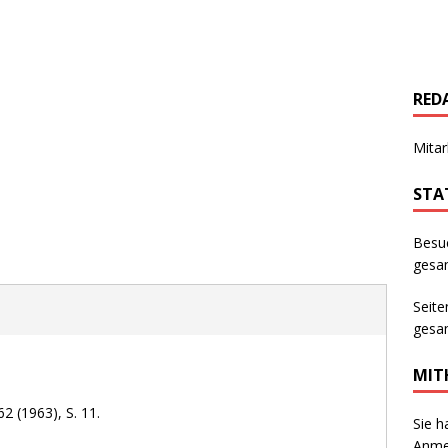
RED
Mitar
STA
Besu
gesam
Seite
gesam
MIT
2 (1963), S. 11.
Sie h
Anmer