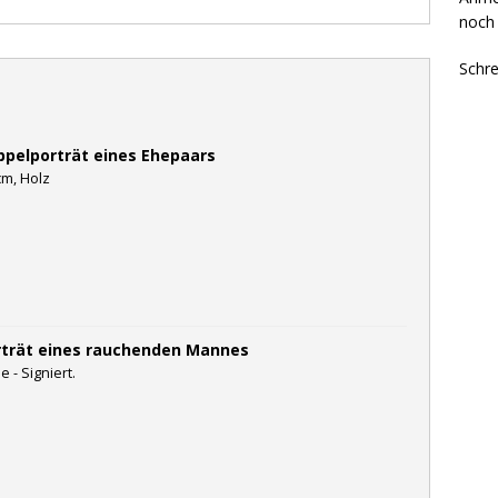
noch 
Schre
ppelporträt eines Ehepaars
cm, Holz
rträt eines rauchenden Mannes
 - Signiert.