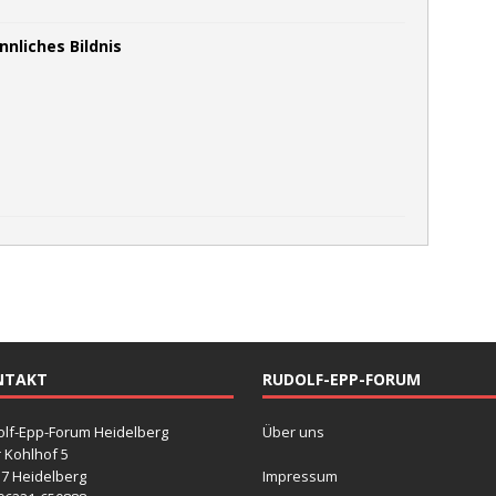
nliches Bildnis
NTAKT
RUDOLF-EPP-FORUM
lf-Epp-Forum Heidelberg
Über uns
r Kohlhof 5
7 Heidelberg
Impressum