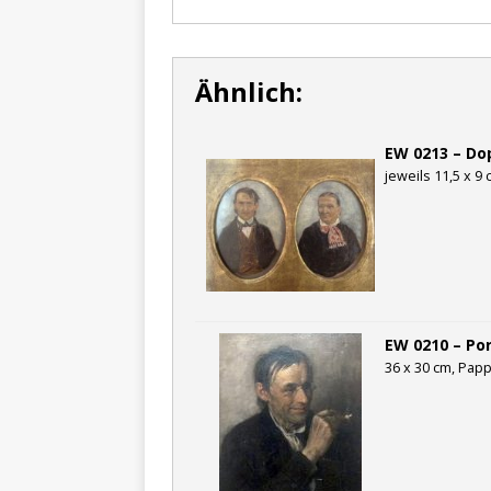
Ähnlich:
EW 0213 – Do
jeweils 11,5 x 9 
EW 0210 – Po
36 x 30 cm, Pappe