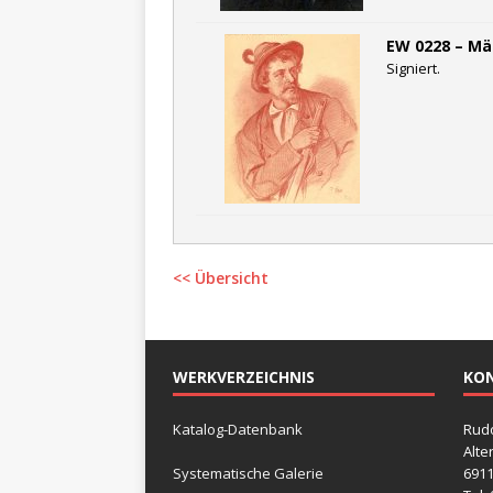
EW 0228 – Män
Signiert.
<< Übersicht
WERKVERZEICHNIS
KO
Katalog-Datenbank
Rudo
Alte
Systematische Galerie
6911