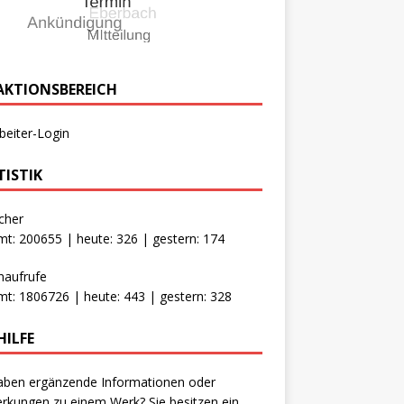
AKTIONSBEREICH
beiter-Login
TISTIK
cher
t: 200655 | heute: 326 | gestern: 174
naufrufe
t: 1806726 | heute: 443 | gestern: 328
HILFE
aben ergänzende Informationen oder
kungen zu einem Werk? Sie besitzen ein