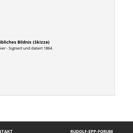
bliches Bildnis (Skizze)
ier - Signiert und datiert 1864.
NTAKT
RUDOLF-EPP-FORUM