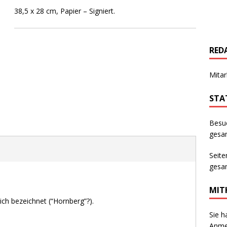
38,5 x 28 cm, Papier – Signiert.
RED
Mitar
STA
Besu
gesam
Seite
gesam
MIT
ich bezeichnet (“Hornberg”?).
Sie h
Anmer