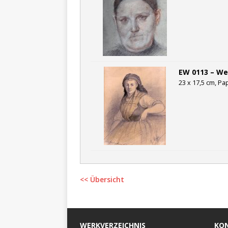
EW 0113 – Wei
23 x 17,5 cm, Pap
<< Übersicht
WERKVERZEICHNIS
KO