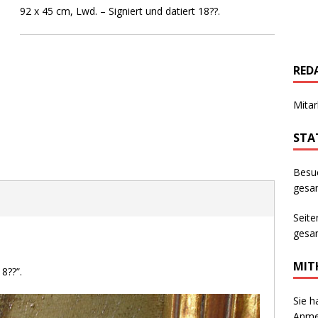
92 x 45 cm, Lwd. – Signiert und datiert 18??.
RED
Mitar
STA
Besu
gesam
Seite
gesam
MIT
8??”.
Sie h
Anmer