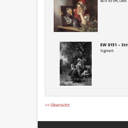
80 x 93 cm, Lwd. 
EW 0151 – St
Signiert.
<< Übersicht