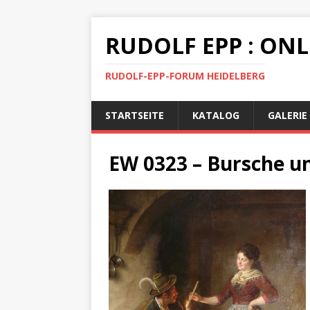
RUDOLF EPP : ON
RUDOLF-EPP-FORUM HEIDELBERG
STARTSEITE
KATALOG
GALERIE
EW 0323 – Bursche u