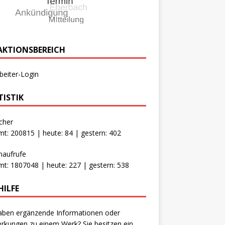
AKTIONSBEREICH
beiter-Login
TISTIK
cher
t: 200815 | heute: 84 | gestern: 402
naufrufe
t: 1807048 | heute: 227 | gestern: 538
HILFE
aben ergänzende Informationen oder
kungen zu einem Werk? Sie besitzen ein