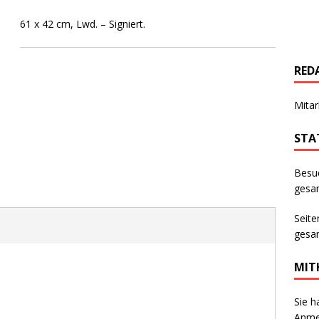
61 x 42 cm, Lwd. – Signiert.
RED
Mitar
STA
Besu
gesam
Seite
gesam
MIT
Sie h
Anmer