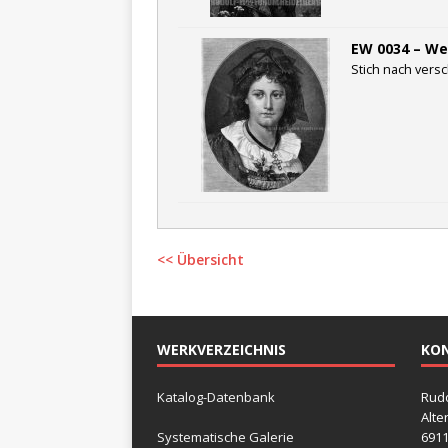
EW 0034 – Wei
Stich nach versc
<< Übersicht
WERKVERZEICHNIS
KO
Katalog-Datenbank
Rudo
Alte
Systematische Galerie
6911