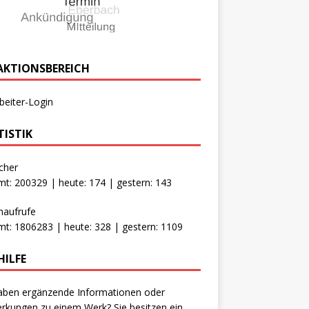
AKTIONSBEREICH
beiter-Login
TISTIK
cher
t: 200329 | heute: 174 | gestern: 143
naufrufe
t: 1806283 | heute: 328 | gestern: 1109
HILFE
aben ergänzende Informationen oder
kungen zu einem Werk? Sie besitzen ein