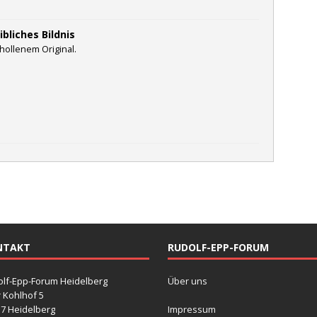
bliches Bildnis
hollenem Original.
NTAKT
RUDOLF-EPP-FORUM
lf-Epp-Forum Heidelberg
Über uns
r Kohlhof 5
7 Heidelberg
Impressum