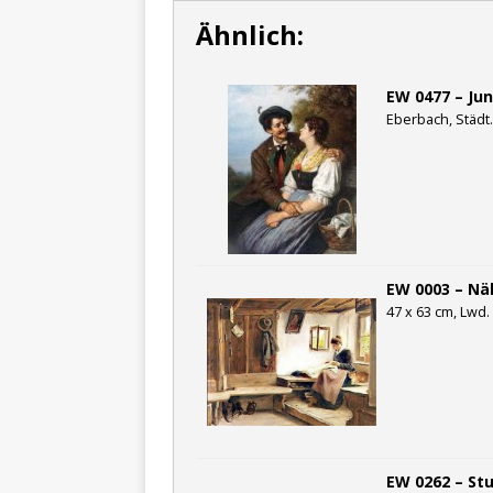
Ähnlich:
EW 0477 – Ju
Eberbach, Städt.
EW 0003 – Nä
47 x 63 cm, Lwd. 
EW 0262 – St