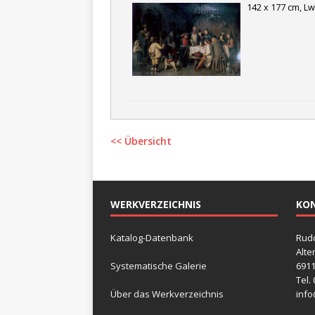
142 x 177 cm, Lw
<< Übersicht
WERKVERZEICHNIS
KO
Katalog-Datenbank
Rudo
Alte
Systematische Galerie
6911
Tel.
Über das Werkverzeichnis
info