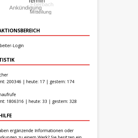
AKTIONSBEREICH
beiter-Login
TISTIK
cher
t: 200346 | heute: 17 | gestern: 174
naufrufe
t: 1806316 | heute: 33 | gestern: 328
HILFE
aben ergänzende Informationen oder
kungen zu einem Werk? Sie besitzen ein