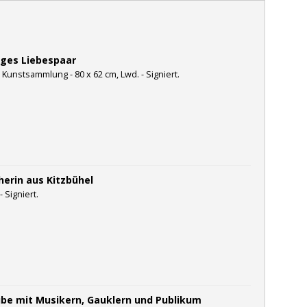
nges Liebespaar
 Kunstsammlung - 80 x 62 cm, Lwd. - Signiert.
herin aus Kitzbühel
- Signiert.
ube mit Musikern, Gauklern und Publikum