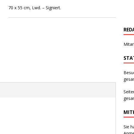
70 x 55 cm, Lwd. – Signiert.
RED
Mitar
STA
Besu
gesam
Seite
gesam
MIT
Sie h
Anmer