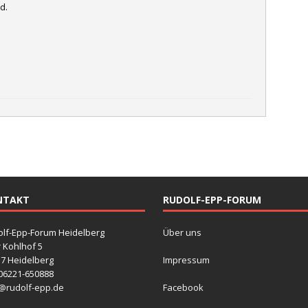
d.
NTAKT
RUDOLF-EPP-FORUM
lf-Epp-Forum Heidelberg
Über uns
r Kohlhof 5
7 Heidelberg
Impressum
 06221-650888
@rudolf-epp.de
Facebook