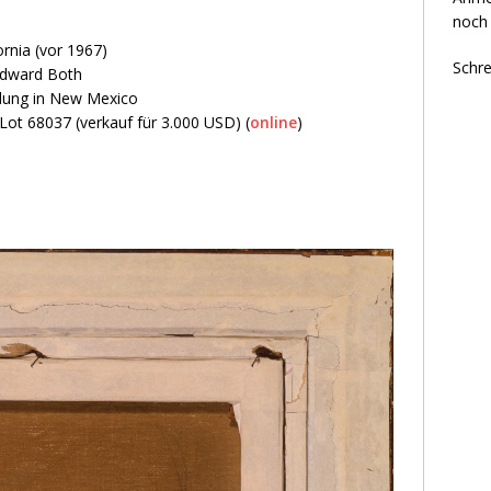
noch 
rnia (vor 1967)
Schre
Edward Both
mlung in New Mexico
 Lot 68037 (verkauf für 3.000 USD) (
online
)