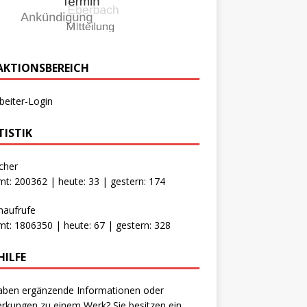
AKTIONSBEREICH
beiter-Login
TISTIK
cher
t: 200362 | heute: 33 | gestern: 174
naufrufe
t: 1806350 | heute: 67 | gestern: 328
HILFE
aben ergänzende Informationen oder
kungen zu einem Werk? Sie besitzen ein