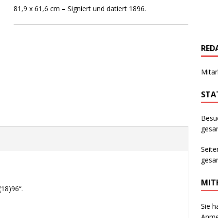
81,9 x 61,6 cm – Signiert und datiert 1896.
RED
Mitar
STA
Besu
gesam
Seite
gesam
MIT
(18)96“.
Sie h
Anmer